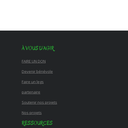
À VOUS D’AGIR
FAIRE UN DON
Devenir bénévole
Faire un legs
partenaire
Soutenir nos projets
Nos projets
RESSOURCES