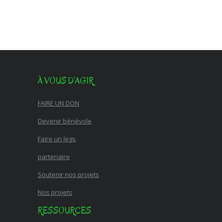
À VOUS D’AGIR
FAIRE UN DON
Devenir bénévole
Faire un legs
partenaire
Soutenir nos projets
Nos projets
RESSOURCES