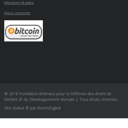
Mentions légales
Nous contacter
© 2018 Fondation Emmaüs pour la Défense des droits de
l’enfant Et du Développement Humain | Tous droits réservés.
Site réalisé © par
BoomDigital