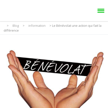
>
Blog
>
information
> Le Bénévolat une action qui fait la
différence